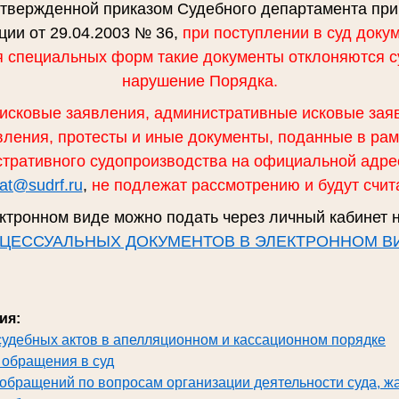
утвержденной приказом Судебного департамента пр
ии от 29.04.2003 № 36,
при поступлении в суд доку
я специальных форм такие документы отклоняются с
нарушение Порядка.
 исковые заявления, административные исковые зая
ления, протесты и иные документы, поданные в рам
стративного судопроизводства на официальной адре
tat@sudrf.ru
,
не подлежат рассмотрению и будут счит
ктронном виде можно подать через личный кабинет н
ЦЕССУАЛЬНЫХ ДОКУМЕНТОВ В ЭЛЕКТРОННОМ В
ия:
судебных актов в апелляционном и кассационном порядке
 обращения в суд
 обращений по вопросам организации деятельности суда, ж