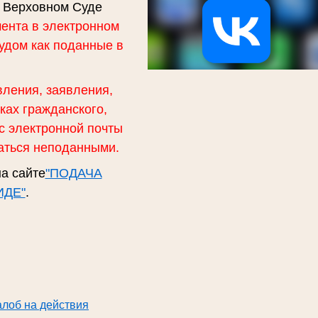
и Верховном Суде
мента в электронном
удом как поданные в
вления, заявления,
ках гражданского,
с электронной почты
аться неподанными.
а сайте
"ПОДАЧА
ИДЕ"
.
алоб на действия